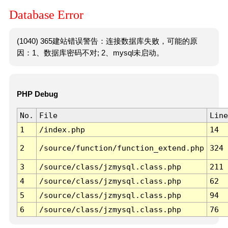
Database Error
(1040) 365建站错误警告：连接数据库失败，可能的原
因：1、数据库密码不对; 2、mysql未启动。
PHP Debug
No.
File
Line
1
/index.php
14
2
/source/function/function_extend.php
324
3
/source/class/jzmysql.class.php
211
4
/source/class/jzmysql.class.php
62
5
/source/class/jzmysql.class.php
94
6
/source/class/jzmysql.class.php
76