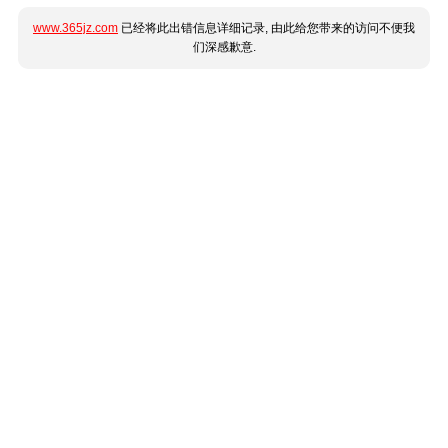
www.365jz.com
已经将此出错信息详细记录, 由此给您带来的访问不便我
们深感歉意.