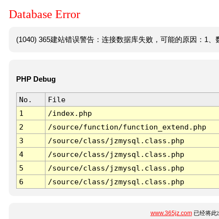
Database Error
(1040) 365建站错误警告：连接数据库失败，可能的原因：1、数
PHP Debug
No.
File
1
/index.php
2
/source/function/function_extend.php
3
/source/class/jzmysql.class.php
4
/source/class/jzmysql.class.php
5
/source/class/jzmysql.class.php
6
/source/class/jzmysql.class.php
www.365jz.com
已经将此