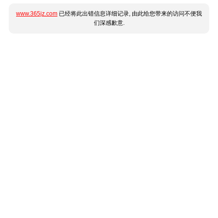
www.365jz.com
已经将此出错信息详细记录, 由此给您带来的访问不便我
们深感歉意.