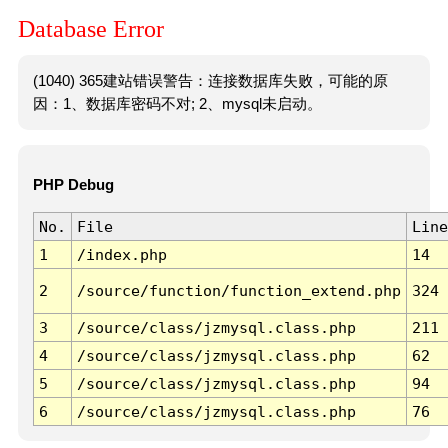
Database Error
(1040) 365建站错误警告：连接数据库失败，可能的原
因：1、数据库密码不对; 2、mysql未启动。
PHP Debug
No.
File
Line
1
/index.php
14
2
/source/function/function_extend.php
324
3
/source/class/jzmysql.class.php
211
4
/source/class/jzmysql.class.php
62
5
/source/class/jzmysql.class.php
94
6
/source/class/jzmysql.class.php
76