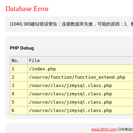
Database Error
(1040) 365建站错误警告：连接数据库失败，可能的原因：1、数
PHP Debug
No.
File
1
/index.php
2
/source/function/function_extend.php
3
/source/class/jzmysql.class.php
4
/source/class/jzmysql.class.php
5
/source/class/jzmysql.class.php
6
/source/class/jzmysql.class.php
www.365jz.com
已经将此