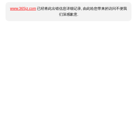
www.365jz.com
已经将此出错信息详细记录, 由此给您带来的访问不便我
们深感歉意.