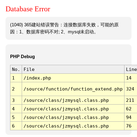
Database Error
(1040) 365建站错误警告：连接数据库失败，可能的原
因：1、数据库密码不对; 2、mysql未启动。
PHP Debug
No.
File
Line
1
/index.php
14
2
/source/function/function_extend.php
324
3
/source/class/jzmysql.class.php
211
4
/source/class/jzmysql.class.php
62
5
/source/class/jzmysql.class.php
94
6
/source/class/jzmysql.class.php
76