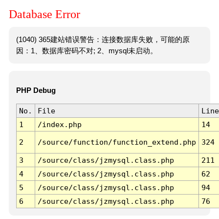
Database Error
(1040) 365建站错误警告：连接数据库失败，可能的原
因：1、数据库密码不对; 2、mysql未启动。
PHP Debug
No.
File
Line
1
/index.php
14
2
/source/function/function_extend.php
324
3
/source/class/jzmysql.class.php
211
4
/source/class/jzmysql.class.php
62
5
/source/class/jzmysql.class.php
94
6
/source/class/jzmysql.class.php
76