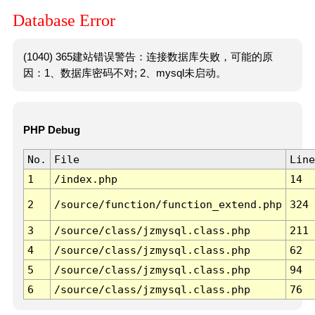
Database Error
(1040) 365建站错误警告：连接数据库失败，可能的原
因：1、数据库密码不对; 2、mysql未启动。
PHP Debug
No.
File
Line
1
/index.php
14
2
/source/function/function_extend.php
324
3
/source/class/jzmysql.class.php
211
4
/source/class/jzmysql.class.php
62
5
/source/class/jzmysql.class.php
94
6
/source/class/jzmysql.class.php
76