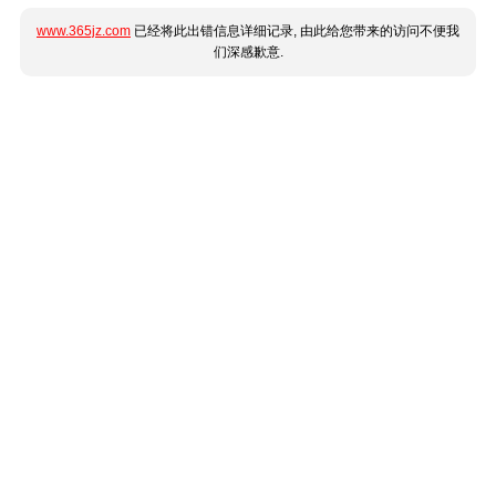
www.365jz.com
已经将此出错信息详细记录, 由此给您带来的访问不便我
们深感歉意.