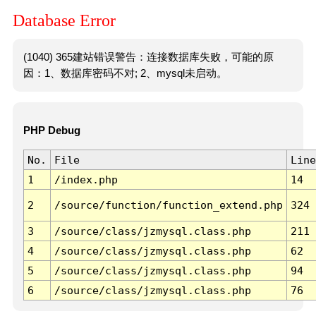
Database Error
(1040) 365建站错误警告：连接数据库失败，可能的原
因：1、数据库密码不对; 2、mysql未启动。
PHP Debug
No.
File
Line
1
/index.php
14
2
/source/function/function_extend.php
324
3
/source/class/jzmysql.class.php
211
4
/source/class/jzmysql.class.php
62
5
/source/class/jzmysql.class.php
94
6
/source/class/jzmysql.class.php
76