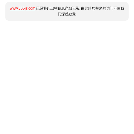
www.365jz.com
已经将此出错信息详细记录, 由此给您带来的访问不便我
们深感歉意.