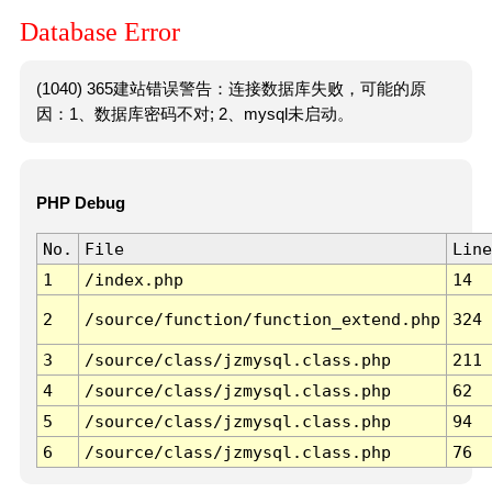
Database Error
(1040) 365建站错误警告：连接数据库失败，可能的原
因：1、数据库密码不对; 2、mysql未启动。
PHP Debug
No.
File
Line
1
/index.php
14
2
/source/function/function_extend.php
324
3
/source/class/jzmysql.class.php
211
4
/source/class/jzmysql.class.php
62
5
/source/class/jzmysql.class.php
94
6
/source/class/jzmysql.class.php
76