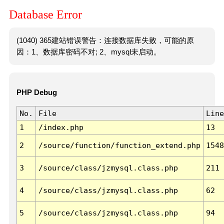
Database Error
(1040) 365建站错误警告：连接数据库失败，可能的原
因：1、数据库密码不对; 2、mysql未启动。
PHP Debug
No.
File
Line
1
/index.php
13
2
/source/function/function_extend.php
1548
3
/source/class/jzmysql.class.php
211
4
/source/class/jzmysql.class.php
62
5
/source/class/jzmysql.class.php
94