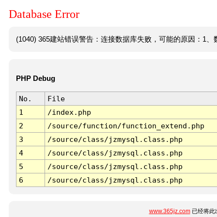
Database Error
(1040) 365建站错误警告：连接数据库失败，可能的原因：1、数
PHP Debug
No.
File
1
/index.php
2
/source/function/function_extend.php
3
/source/class/jzmysql.class.php
4
/source/class/jzmysql.class.php
5
/source/class/jzmysql.class.php
6
/source/class/jzmysql.class.php
www.365jz.com
已经将此