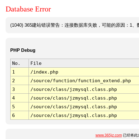
Database Error
(1040) 365建站错误警告：连接数据库失败，可能的原因：1、数
PHP Debug
No.
File
1
/index.php
2
/source/function/function_extend.php
3
/source/class/jzmysql.class.php
4
/source/class/jzmysql.class.php
5
/source/class/jzmysql.class.php
6
/source/class/jzmysql.class.php
www.365jz.com
已经将此