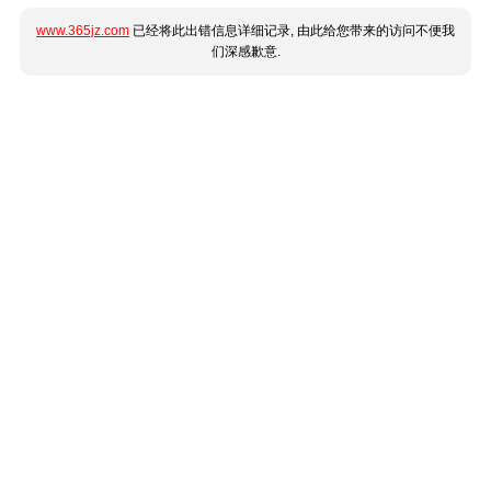
www.365jz.com
已经将此出错信息详细记录, 由此给您带来的访问不便我
们深感歉意.