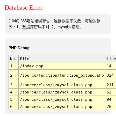
Database Error
(1040) 365建站错误警告：连接数据库失败，可能的原
因：1、数据库密码不对; 2、mysql未启动。
PHP Debug
No.
File
Line
1
/index.php
14
2
/source/function/function_extend.php
324
3
/source/class/jzmysql.class.php
211
4
/source/class/jzmysql.class.php
62
5
/source/class/jzmysql.class.php
94
6
/source/class/jzmysql.class.php
76