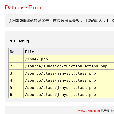
Database Error
(1040) 365建站错误警告：连接数据库失败，可能的原因：1、数
PHP Debug
No.
File
1
/index.php
2
/source/function/function_extend.php
3
/source/class/jzmysql.class.php
4
/source/class/jzmysql.class.php
5
/source/class/jzmysql.class.php
6
/source/class/jzmysql.class.php
www.365jz.com
已经将此