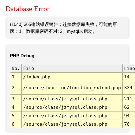
Database Error
(1040) 365建站错误警告：连接数据库失败，可能的原
因：1、数据库密码不对; 2、mysql未启动。
PHP Debug
No.
File
Line
1
/index.php
14
2
/source/function/function_extend.php
324
3
/source/class/jzmysql.class.php
211
4
/source/class/jzmysql.class.php
62
5
/source/class/jzmysql.class.php
94
6
/source/class/jzmysql.class.php
76