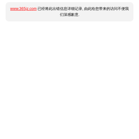
www.365jz.com
已经将此出错信息详细记录, 由此给您带来的访问不便我
们深感歉意.