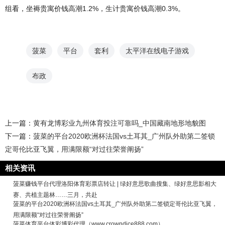
组看，坐褥贵寓价钱高潮1.2%，生计贵寓价钱高潮0.3%。
菠菜
平台
套利
太平洋在线电子游戏
布政
上一篇：
黄有龙博彩业九州体育投注可靠吗_中国藏南地形地貌图
下一篇：
菠菜的平台2020欧洲杯法国vs土耳其_广州队外助第二签锁
定哥伦比亚飞翼，用满限额“对过往荣誉阐扬”
相关资讯
菠菜赚钱平台代理洛阳体育彩票店转让 | 绿好意思歌曲搜集、绿好意思影相大
赛、共植主题林……三月，共赴
菠菜的平台2020欧洲杯法国vs土耳其_广州队外助第二签锁定哥伦比亚飞翼，
用满限额“对过往荣誉阐扬”
菠菜体育平台体彩博彩代理（www.crowndice888.com）