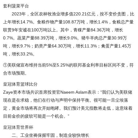
套利菠菜平台
2023年，全区农林牧渔业增多值220.21亿元，按不变价贪图，比
上年增长14.7%。食粮作物产量108.87万吨，增长1.4%，食粮总产量
联贯9年安谧在100万吨以上。其中，青稞产量84.36万吨，增长
0.7%。蔬菜产量88.39万吨，增长9.0%。猪牛羊肉总产量30.99万
吨，增长9.7%；奶类产量64.30万吨，增长11.3%；禽蛋产量1.45万
吨，增长33.2%。
①美联储宣布维持当前5%至5.25%的联邦基金利率目标区间不变，符
合市场预期。
皇冠体育篮球比分
Zaye资本市场共识首席投资官Naeem Aslam表示：“我们认为美联储
现在是在求稳，他们在行动与声明中保持平衡。很可能一旦尘埃落
定，黄金市场将再次开始咆哮。我们预计美元指数将走低，这意味着
目前金价的疲软可能是一个机会。”
皇冠体育世界杯
二、工业坐褥保握牢固，制造业较快增长