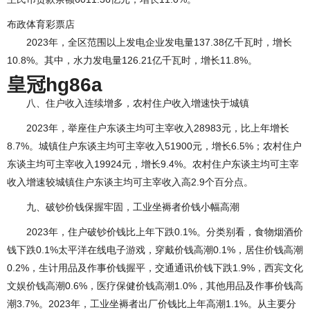
布政体育彩票店
2023年，全区范围以上发电企业发电量137.38亿千瓦时，增长
10.8%。其中，水力发电量126.21亿千瓦时，增长11.8%。
皇冠hg86a
八、住户收入连续增多，农村住户收入增速快于城镇
2023年，举座住户东谈主均可主宰收入28983元，比上年增长
8.7%。城镇住户东谈主均可主宰收入51900元，增长6.5%；农村住户
东谈主均可主宰收入19924元，增长9.4%。农村住户东谈主均可主宰
收入增速较城镇住户东谈主均可主宰收入高2.9个百分点。
九、破钞价钱保握牢固，工业坐褥者价钱小幅高潮
2023年，住户破钞价钱比上年下跌0.1%。分类别看，食物烟酒价
钱下跌0.1%太平洋在线电子游戏，穿戴价钱高潮0.1%，居住价钱高潮
0.2%，生计用品及作事价钱握平，交通通讯价钱下跌1.9%，西宾文化
文娱价钱高潮0.6%，医疗保健价钱高潮1.0%，其他用品及作事价钱高
潮3.7%。2023年，工业坐褥者出厂价钱比上年高潮1.1%。从主要分