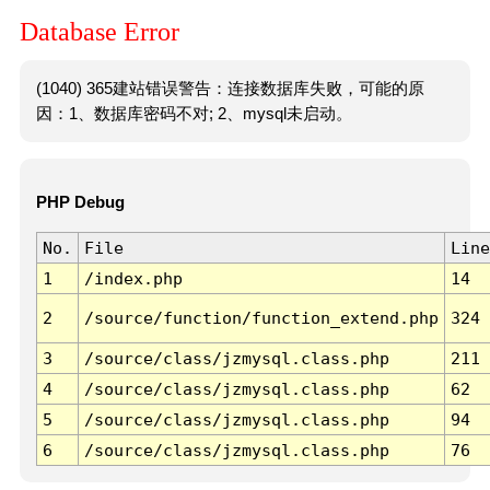
Database Error
(1040) 365建站错误警告：连接数据库失败，可能的原
因：1、数据库密码不对; 2、mysql未启动。
PHP Debug
No.
File
Line
1
/index.php
14
2
/source/function/function_extend.php
324
3
/source/class/jzmysql.class.php
211
4
/source/class/jzmysql.class.php
62
5
/source/class/jzmysql.class.php
94
6
/source/class/jzmysql.class.php
76