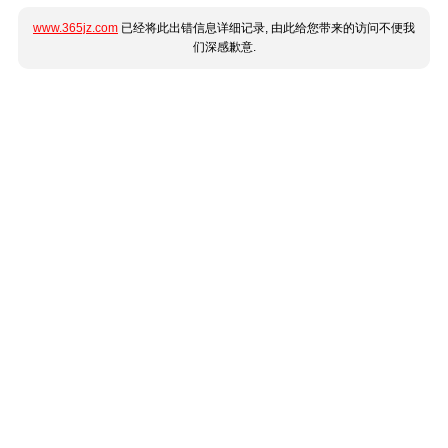
www.365jz.com
已经将此出错信息详细记录, 由此给您带来的访问不便我
们深感歉意.