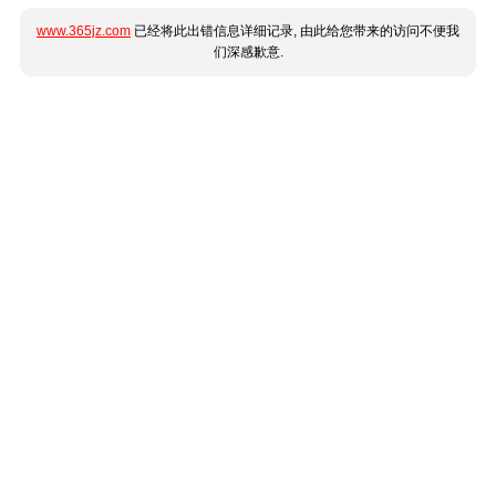
www.365jz.com
已经将此出错信息详细记录, 由此给您带来的访问不便我
们深感歉意.