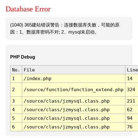
Database Error
(1040) 365建站错误警告：连接数据库失败，可能的原
因：1、数据库密码不对; 2、mysql未启动。
PHP Debug
No.
File
Line
1
/index.php
14
2
/source/function/function_extend.php
324
3
/source/class/jzmysql.class.php
211
4
/source/class/jzmysql.class.php
62
5
/source/class/jzmysql.class.php
94
6
/source/class/jzmysql.class.php
76