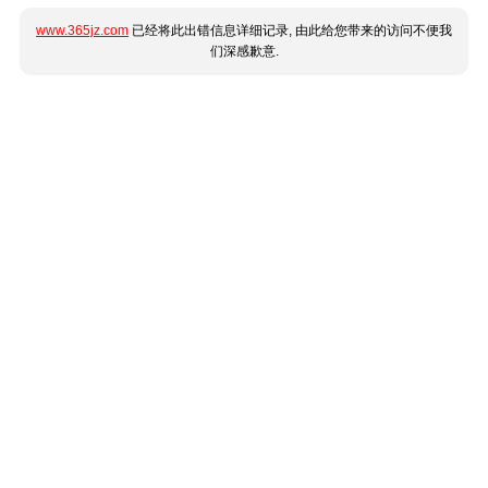
www.365jz.com
已经将此出错信息详细记录, 由此给您带来的访问不便我
们深感歉意.