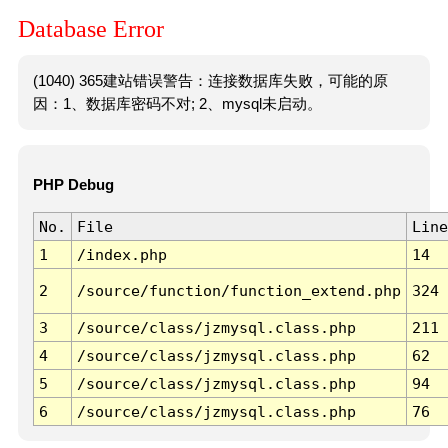
Database Error
(1040) 365建站错误警告：连接数据库失败，可能的原
因：1、数据库密码不对; 2、mysql未启动。
PHP Debug
No.
File
Line
1
/index.php
14
2
/source/function/function_extend.php
324
3
/source/class/jzmysql.class.php
211
4
/source/class/jzmysql.class.php
62
5
/source/class/jzmysql.class.php
94
6
/source/class/jzmysql.class.php
76