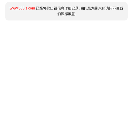
www.365jz.com
已经将此出错信息详细记录, 由此给您带来的访问不便我
们深感歉意.