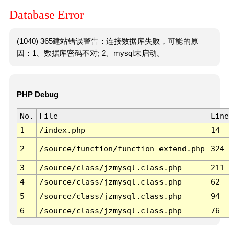
Database Error
(1040) 365建站错误警告：连接数据库失败，可能的原
因：1、数据库密码不对; 2、mysql未启动。
PHP Debug
No.
File
Line
1
/index.php
14
2
/source/function/function_extend.php
324
3
/source/class/jzmysql.class.php
211
4
/source/class/jzmysql.class.php
62
5
/source/class/jzmysql.class.php
94
6
/source/class/jzmysql.class.php
76