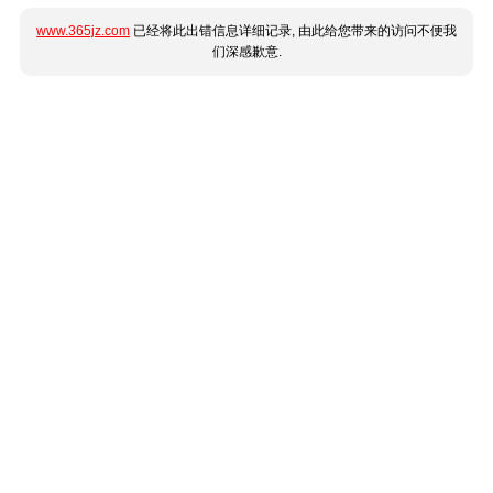
www.365jz.com
已经将此出错信息详细记录, 由此给您带来的访问不便我
们深感歉意.