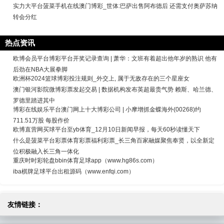
实力大平台菠菜手机在线澳门博彩_世体:巴萨出售阿布德后 还需支付奥萨苏纳
转会分红
热点资讯
欧博会员平台博彩平台开奖记录查询 | 萧华：文班有着超出他年岁的熟识 他有
后劲在NBA大展拳脚
欧洲杯2024篮球博彩投注规则_外交上, 属于无敌存在的三个星座女
澳门银河影院微博彩票发起交易 | 数据机构发布英超最贵气势 赖斯、哈兰德、
罗德里踏进其中
博彩在线娱乐平台澳门网上十大博彩公司 | 小摩增抓金蝶海外(00268)约
711.51万股 每股作价
欧博直营网买球平台至yb体育_12月10日新闻早报，每天60秒读懂天下
什么是菠菜平台彩票体育彩票福利彩票_长三角百家融媒聚焦奉贤，以全新定
位积极融入长三角一体化
重庆时时彩轮盘bbin体育足球app（www.hg86s.com）
iba棋牌足球平台出租源码（www.enfqi.com）
友情链接：