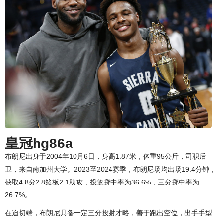
皇冠hg86a
布朗尼出身于2004年10月6日，身高1.87米，体重95公斤，司职后
卫，来自南加州大学。2023至2024赛季，布朗尼场均出场19.4分钟，
获取4.8分2.8篮板2.1助攻，投篮掷中率为36.6%，三分掷中率为
26.7%。
在迫切端，布朗尼具备一定三分投射才略，善于跑出空位，出手手型