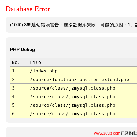
Database Error
(1040) 365建站错误警告：连接数据库失败，可能的原因：1、数
PHP Debug
No.
File
1
/index.php
2
/source/function/function_extend.php
3
/source/class/jzmysql.class.php
4
/source/class/jzmysql.class.php
5
/source/class/jzmysql.class.php
6
/source/class/jzmysql.class.php
www.365jz.com
已经将此