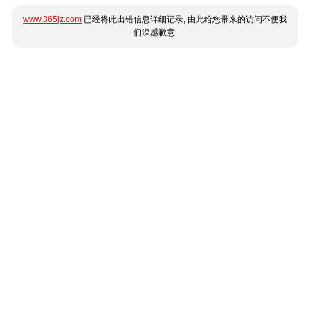
www.365jz.com
已经将此出错信息详细记录, 由此给您带来的访问不便我
们深感歉意.