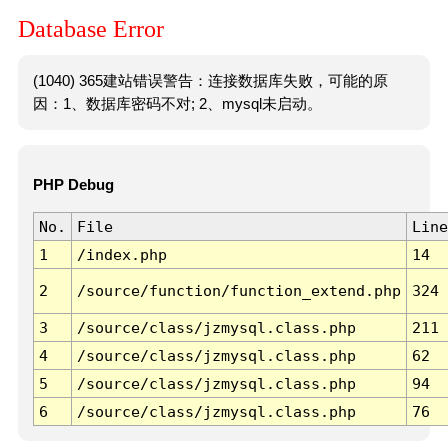
Database Error
(1040) 365建站错误警告：连接数据库失败，可能的原
因：1、数据库密码不对; 2、mysql未启动。
PHP Debug
No.
File
Line
1
/index.php
14
2
/source/function/function_extend.php
324
3
/source/class/jzmysql.class.php
211
4
/source/class/jzmysql.class.php
62
5
/source/class/jzmysql.class.php
94
6
/source/class/jzmysql.class.php
76