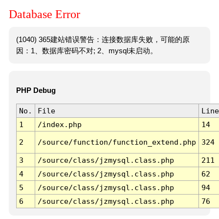
Database Error
(1040) 365建站错误警告：连接数据库失败，可能的原
因：1、数据库密码不对; 2、mysql未启动。
PHP Debug
No.
File
Line
1
/index.php
14
2
/source/function/function_extend.php
324
3
/source/class/jzmysql.class.php
211
4
/source/class/jzmysql.class.php
62
5
/source/class/jzmysql.class.php
94
6
/source/class/jzmysql.class.php
76