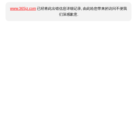
www.365jz.com
已经将此出错信息详细记录, 由此给您带来的访问不便我
们深感歉意.