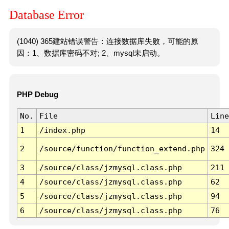
Database Error
(1040) 365建站错误警告：连接数据库失败，可能的原
因：1、数据库密码不对; 2、mysql未启动。
PHP Debug
No.
File
Line
1
/index.php
14
2
/source/function/function_extend.php
324
3
/source/class/jzmysql.class.php
211
4
/source/class/jzmysql.class.php
62
5
/source/class/jzmysql.class.php
94
6
/source/class/jzmysql.class.php
76