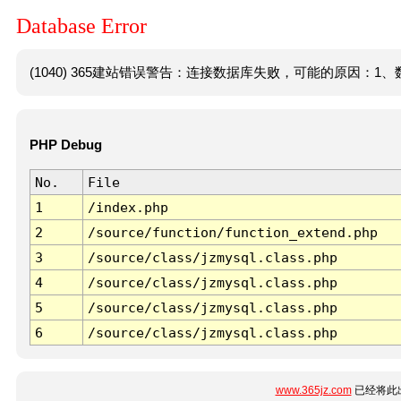
Database Error
(1040) 365建站错误警告：连接数据库失败，可能的原因：1、数
PHP Debug
No.
File
1
/index.php
2
/source/function/function_extend.php
3
/source/class/jzmysql.class.php
4
/source/class/jzmysql.class.php
5
/source/class/jzmysql.class.php
6
/source/class/jzmysql.class.php
www.365jz.com
已经将此