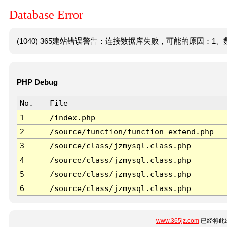
Database Error
(1040) 365建站错误警告：连接数据库失败，可能的原因：1、数
PHP Debug
No.
File
1
/index.php
2
/source/function/function_extend.php
3
/source/class/jzmysql.class.php
4
/source/class/jzmysql.class.php
5
/source/class/jzmysql.class.php
6
/source/class/jzmysql.class.php
www.365jz.com
已经将此