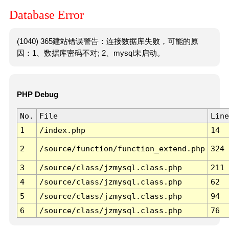
Database Error
(1040) 365建站错误警告：连接数据库失败，可能的原
因：1、数据库密码不对; 2、mysql未启动。
PHP Debug
No.
File
Line
1
/index.php
14
2
/source/function/function_extend.php
324
3
/source/class/jzmysql.class.php
211
4
/source/class/jzmysql.class.php
62
5
/source/class/jzmysql.class.php
94
6
/source/class/jzmysql.class.php
76