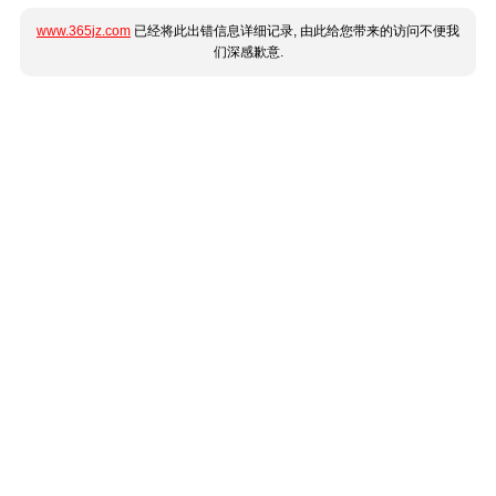
www.365jz.com
已经将此出错信息详细记录, 由此给您带来的访问不便我
们深感歉意.