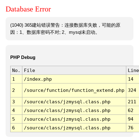
Database Error
(1040) 365建站错误警告：连接数据库失败，可能的原
因：1、数据库密码不对; 2、mysql未启动。
PHP Debug
No.
File
Line
1
/index.php
14
2
/source/function/function_extend.php
324
3
/source/class/jzmysql.class.php
211
4
/source/class/jzmysql.class.php
62
5
/source/class/jzmysql.class.php
94
6
/source/class/jzmysql.class.php
76