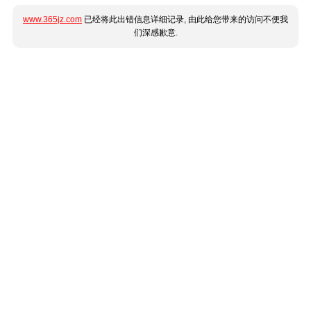
www.365jz.com
已经将此出错信息详细记录, 由此给您带来的访问不便我
们深感歉意.