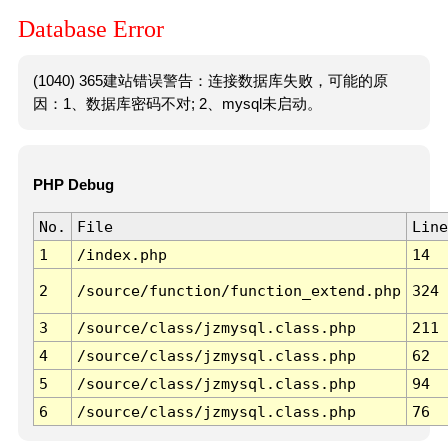
Database Error
(1040) 365建站错误警告：连接数据库失败，可能的原
因：1、数据库密码不对; 2、mysql未启动。
PHP Debug
No.
File
Line
1
/index.php
14
2
/source/function/function_extend.php
324
3
/source/class/jzmysql.class.php
211
4
/source/class/jzmysql.class.php
62
5
/source/class/jzmysql.class.php
94
6
/source/class/jzmysql.class.php
76