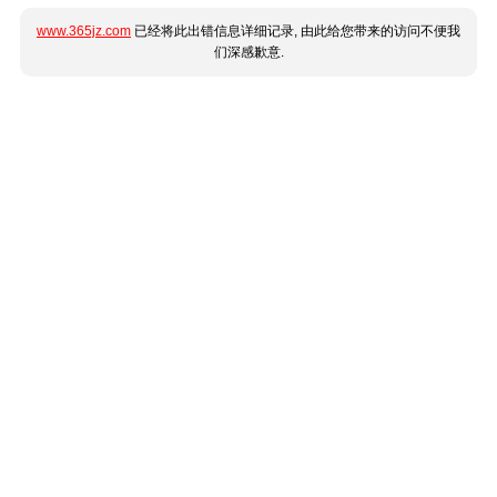
www.365jz.com
已经将此出错信息详细记录, 由此给您带来的访问不便我
们深感歉意.