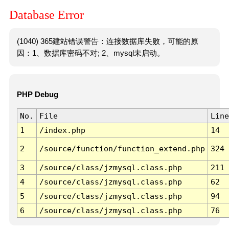
Database Error
(1040) 365建站错误警告：连接数据库失败，可能的原
因：1、数据库密码不对; 2、mysql未启动。
PHP Debug
No.
File
Line
1
/index.php
14
2
/source/function/function_extend.php
324
3
/source/class/jzmysql.class.php
211
4
/source/class/jzmysql.class.php
62
5
/source/class/jzmysql.class.php
94
6
/source/class/jzmysql.class.php
76