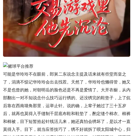
可能是华玲玲不在眼前，郎舅二东说念主提及话来就有些堂而皇之
了，涓滴不惦记华玲玲会出去找茬。天然了，华玲玲也懒得管，她又
不是也曾的她，对朝明岳的脸色还是不再是爱情了。大开衣橱，从内
部翻出一对不知说念什么技巧运行绣的、还没绣完的鞋垫子，上了炕
后靠在西南墙角那里，运举止针。说的确，上辈子她过了三十五岁
后，就再也莫得入手缝制千层底布鞋和鞋垫了，酌定缝个棉衣、棉裤
和棉被，目下短暂拾起针线活儿来，她还真怕会绣坏了，是以才一直
莫得入手。目下，就当应答技巧了，绣不好就拆了呗太阳城中心，归