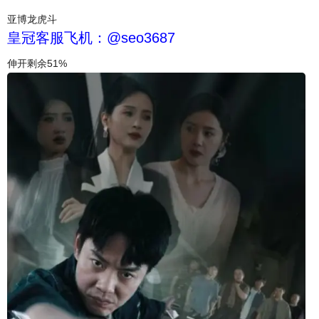
亚博龙虎斗
皇冠客服飞机：@seo3687
伸开剩余51%