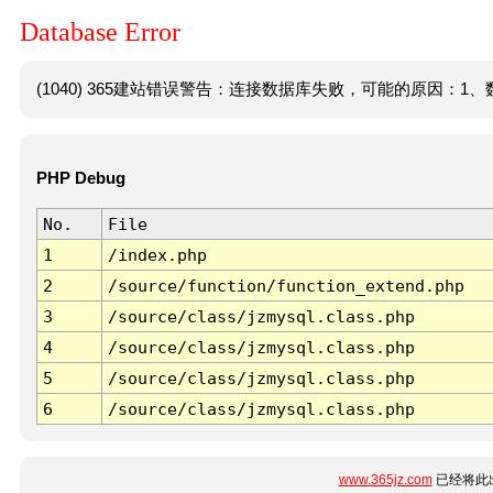
Database Error
(1040) 365建站错误警告：连接数据库失败，可能的原因：1、数
PHP Debug
No.
File
1
/index.php
2
/source/function/function_extend.php
3
/source/class/jzmysql.class.php
4
/source/class/jzmysql.class.php
5
/source/class/jzmysql.class.php
6
/source/class/jzmysql.class.php
www.365jz.com
已经将此