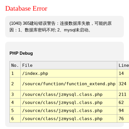
Database Error
(1040) 365建站错误警告：连接数据库失败，可能的原
因：1、数据库密码不对; 2、mysql未启动。
PHP Debug
No.
File
Line
1
/index.php
14
2
/source/function/function_extend.php
324
3
/source/class/jzmysql.class.php
211
4
/source/class/jzmysql.class.php
62
5
/source/class/jzmysql.class.php
94
6
/source/class/jzmysql.class.php
76