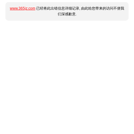
www.365jz.com
已经将此出错信息详细记录, 由此给您带来的访问不便我
们深感歉意.