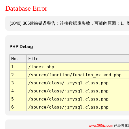
Database Error
(1040) 365建站错误警告：连接数据库失败，可能的原因：1、数
PHP Debug
No.
File
1
/index.php
2
/source/function/function_extend.php
3
/source/class/jzmysql.class.php
4
/source/class/jzmysql.class.php
5
/source/class/jzmysql.class.php
6
/source/class/jzmysql.class.php
www.365jz.com
已经将此