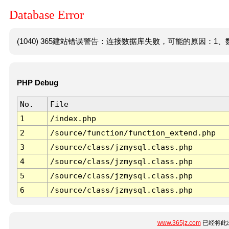
Database Error
(1040) 365建站错误警告：连接数据库失败，可能的原因：1、数
PHP Debug
No.
File
1
/index.php
2
/source/function/function_extend.php
3
/source/class/jzmysql.class.php
4
/source/class/jzmysql.class.php
5
/source/class/jzmysql.class.php
6
/source/class/jzmysql.class.php
www.365jz.com
已经将此