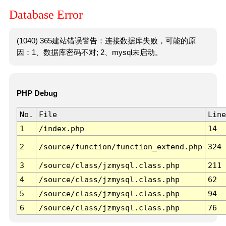
Database Error
(1040) 365建站错误警告：连接数据库失败，可能的原
因：1、数据库密码不对; 2、mysql未启动。
PHP Debug
No.
File
Line
1
/index.php
14
2
/source/function/function_extend.php
324
3
/source/class/jzmysql.class.php
211
4
/source/class/jzmysql.class.php
62
5
/source/class/jzmysql.class.php
94
6
/source/class/jzmysql.class.php
76