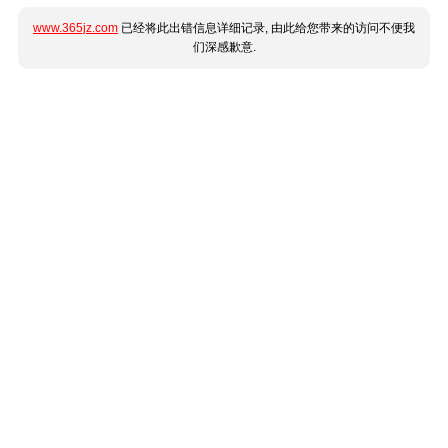
www.365jz.com
已经将此出错信息详细记录, 由此给您带来的访问不便我
们深感歉意.