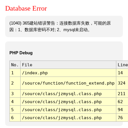
Database Error
(1040) 365建站错误警告：连接数据库失败，可能的原
因：1、数据库密码不对; 2、mysql未启动。
PHP Debug
No.
File
Line
1
/index.php
14
2
/source/function/function_extend.php
324
3
/source/class/jzmysql.class.php
211
4
/source/class/jzmysql.class.php
62
5
/source/class/jzmysql.class.php
94
6
/source/class/jzmysql.class.php
76