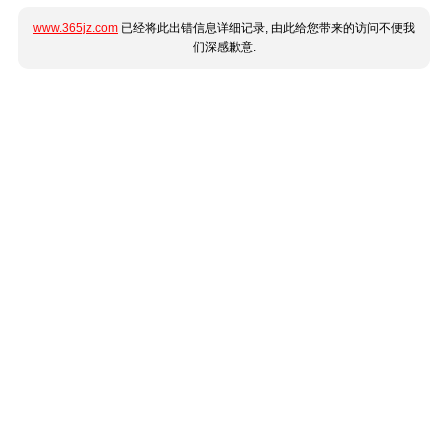
www.365jz.com
已经将此出错信息详细记录, 由此给您带来的访问不便我
们深感歉意.