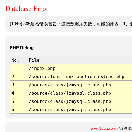
Database Error
(1040) 365建站错误警告：连接数据库失败，可能的原因：1、数
PHP Debug
No.
File
1
/index.php
2
/source/function/function_extend.php
3
/source/class/jzmysql.class.php
4
/source/class/jzmysql.class.php
5
/source/class/jzmysql.class.php
6
/source/class/jzmysql.class.php
www.365jz.com
已经将此