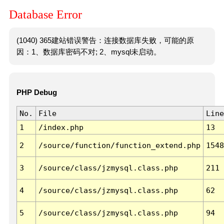
Database Error
(1040) 365建站错误警告：连接数据库失败，可能的原
因：1、数据库密码不对; 2、mysql未启动。
PHP Debug
No.
File
Line
1
/index.php
13
2
/source/function/function_extend.php
1548
3
/source/class/jzmysql.class.php
211
4
/source/class/jzmysql.class.php
62
5
/source/class/jzmysql.class.php
94