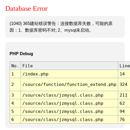
Database Error
(1040) 365建站错误警告：连接数据库失败，可能的原
因：1、数据库密码不对; 2、mysql未启动。
PHP Debug
No.
File
Line
1
/index.php
14
2
/source/function/function_extend.php
324
3
/source/class/jzmysql.class.php
211
4
/source/class/jzmysql.class.php
62
5
/source/class/jzmysql.class.php
94
6
/source/class/jzmysql.class.php
76