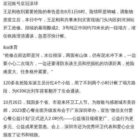
皇冠账号
皇冠滚球
王足刚收到紧要抢险的奉告是在8月1日6时。险情即是呐喊，调集物
质竖立后，本日中午，王足刚和共事来到灾害现场门头沟区斜河涧站
开工抢修。捏续的暴雨酿成2、3号纯正中间约70米长的一段塌方，堵
住铁路澄清通谈，急需尽快计帐。
iba体育
“抢修点前边即是河，水位很深，两面有山体，仍有泥水冲下来，一边
要小心二次塌方，一边还要谨防东谈主员和挖掘机的功课距离，抢险
难度大、任务格外紧要。”
120多名抢险东谈主员分红4个小组，用了不到两个小时计帐了塌方路
段，为K396次列车搭客翻开了生命通谈。
10月26日，我国多个省、市迎来环卫工人节。为致敬与感谢城市美容
师，2023爱心餐全面升级发布会于广东深圳举办，宣告“微信支付爱
心餐公益计划”正式进入2.0时代——公益项目规模更广、公益行为更
多元、公益成果更普惠。会上，深圳市还为优秀环卫代表和爱心企业
颁发了证书和锦旗。