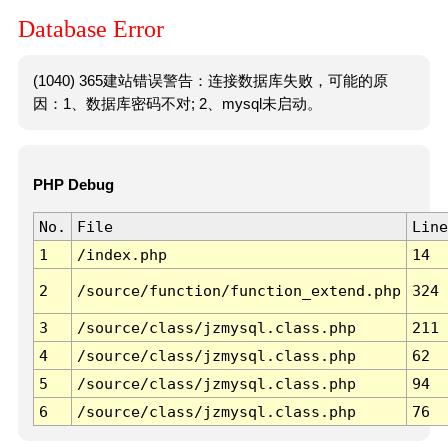
Database Error
(1040) 365建站错误警告：连接数据库失败，可能的原
因：1、数据库密码不对; 2、mysql未启动。
PHP Debug
No.
File
Line
1
/index.php
14
2
/source/function/function_extend.php
324
3
/source/class/jzmysql.class.php
211
4
/source/class/jzmysql.class.php
62
5
/source/class/jzmysql.class.php
94
6
/source/class/jzmysql.class.php
76