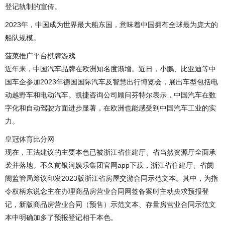
登记轨制的宣传。
2023年，中国成为世界最大船东国，意味着中国拥有全球最为庞大的
船队规模。
菠菜推广平台棋牌游戏
近年来，中国汽车品牌在欧洲知名度渐增。近日，小鹏、比亚迪等中
国车企参加2023年德国国际汽车及智慧出行博览会，展出车型包括电
动越野车和电动汽车。凯捷咨询公司顾问芬特尔表示，中国汽车在数
字化和自动驾驶方面进步显著，在欧洲也能感受到中国汽车工业的实
力。
皇冠体育比分网
现在，王法建议的主要本色已被浙江省住建厅、省当然资源厅全面承
袭并落地。不久前银河娱乐集团官网app下载，浙江省住建厅、省阛
阓监管局筹议印发2023版浙江省房屋交游合同示范文本。其中，为指
令权柄东说念主在办理商品房营业合同网签备案时主动央求预报登
记，新版商品房营业合同（预售）示范文本、存量房营业合同示范文
本中明确加多了预报登记相干本色。