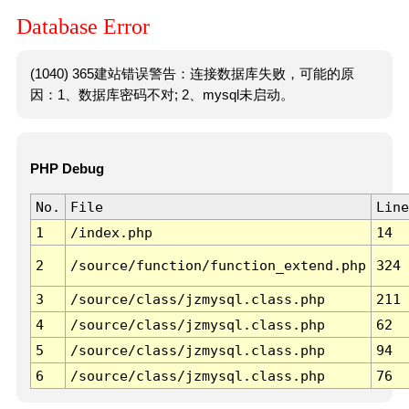
Database Error
(1040) 365建站错误警告：连接数据库失败，可能的原
因：1、数据库密码不对; 2、mysql未启动。
PHP Debug
No.
File
Line
1
/index.php
14
2
/source/function/function_extend.php
324
3
/source/class/jzmysql.class.php
211
4
/source/class/jzmysql.class.php
62
5
/source/class/jzmysql.class.php
94
6
/source/class/jzmysql.class.php
76