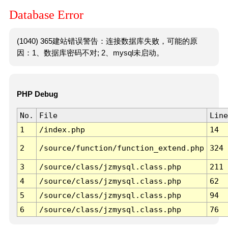
Database Error
(1040) 365建站错误警告：连接数据库失败，可能的原
因：1、数据库密码不对; 2、mysql未启动。
PHP Debug
No.
File
Line
1
/index.php
14
2
/source/function/function_extend.php
324
3
/source/class/jzmysql.class.php
211
4
/source/class/jzmysql.class.php
62
5
/source/class/jzmysql.class.php
94
6
/source/class/jzmysql.class.php
76