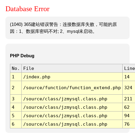
Database Error
(1040) 365建站错误警告：连接数据库失败，可能的原
因：1、数据库密码不对; 2、mysql未启动。
PHP Debug
No.
File
Line
1
/index.php
14
2
/source/function/function_extend.php
324
3
/source/class/jzmysql.class.php
211
4
/source/class/jzmysql.class.php
62
5
/source/class/jzmysql.class.php
94
6
/source/class/jzmysql.class.php
76