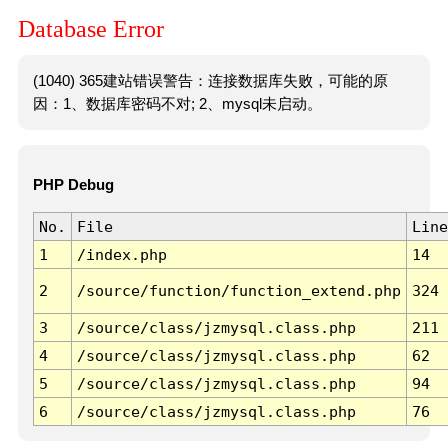
Database Error
(1040) 365建站错误警告：连接数据库失败，可能的原
因：1、数据库密码不对; 2、mysql未启动。
PHP Debug
No.
File
Line
1
/index.php
14
2
/source/function/function_extend.php
324
3
/source/class/jzmysql.class.php
211
4
/source/class/jzmysql.class.php
62
5
/source/class/jzmysql.class.php
94
6
/source/class/jzmysql.class.php
76