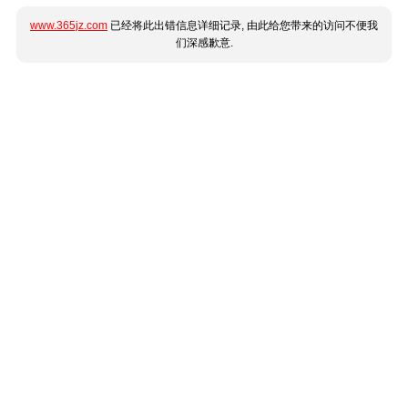
www.365jz.com
已经将此出错信息详细记录, 由此给您带来的访问不便我
们深感歉意.