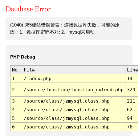
Database Error
(1040) 365建站错误警告：连接数据库失败，可能的原
因：1、数据库密码不对; 2、mysql未启动。
PHP Debug
No.
File
Line
1
/index.php
14
2
/source/function/function_extend.php
324
3
/source/class/jzmysql.class.php
211
4
/source/class/jzmysql.class.php
62
5
/source/class/jzmysql.class.php
94
6
/source/class/jzmysql.class.php
76